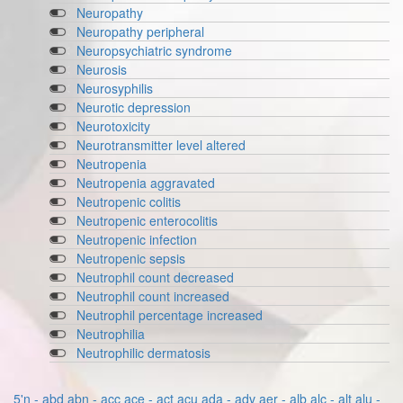
Neuropathy
Neuropathy peripheral
Neuropsychiatric syndrome
Neurosis
Neurosyphilis
Neurotic depression
Neurotoxicity
Neurotransmitter level altered
Neutropenia
Neutropenia aggravated
Neutropenic colitis
Neutropenic enterocolitis
Neutropenic infection
Neutropenic sepsis
Neutrophil count decreased
Neutrophil count increased
Neutrophil percentage increased
Neutrophilia
Neutrophilic dermatosis
5'n - abd
abn - acc
ace - act
acu
ada - adv
aer - alb
alc - alt
alu -