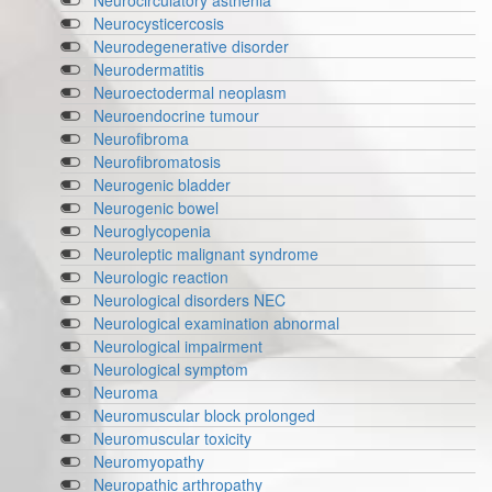
Neurocirculatory asthenia
Neurocysticercosis
Neurodegenerative disorder
Neurodermatitis
Neuroectodermal neoplasm
Neuroendocrine tumour
Neurofibroma
Neurofibromatosis
Neurogenic bladder
Neurogenic bowel
Neuroglycopenia
Neuroleptic malignant syndrome
Neurologic reaction
Neurological disorders NEC
Neurological examination abnormal
Neurological impairment
Neurological symptom
Neuroma
Neuromuscular block prolonged
Neuromuscular toxicity
Neuromyopathy
Neuropathic arthropathy