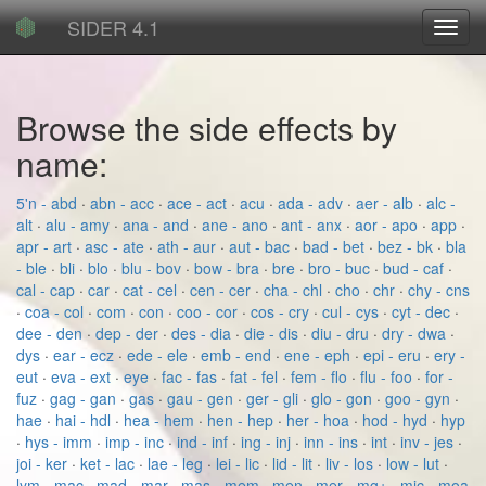
SIDER 4.1
Toggl
navig
Browse the side effects by
name:
5'n - abd
·
abn - acc
·
ace - act
·
acu
·
ada - adv
·
aer - alb
·
alc -
alt
·
alu - amy
·
ana - and
·
ane - ano
·
ant - anx
·
aor - apo
·
app
·
apr - art
·
asc - ate
·
ath - aur
·
aut - bac
·
bad - bet
·
bez - bk
·
bla
- ble
·
bli
·
blo
·
blu - bov
·
bow - bra
·
bre
·
bro - buc
·
bud - caf
·
cal - cap
·
car
·
cat - cel
·
cen - cer
·
cha - chl
·
cho
·
chr
·
chy - cns
·
coa - col
·
com
·
con
·
coo - cor
·
cos - cry
·
cul - cys
·
cyt - dec
·
dee - den
·
dep - der
·
des - dia
·
die - dis
·
diu - dru
·
dry - dwa
·
dys
·
ear - ecz
·
ede - ele
·
emb - end
·
ene - eph
·
epi - eru
·
ery -
eut
·
eva - ext
·
eye
·
fac - fas
·
fat - fel
·
fem - flo
·
flu - foo
·
for -
fuz
·
gag - gan
·
gas
·
gau - gen
·
ger - gli
·
glo - gon
·
goo - gyn
·
hae
·
hai - hdl
·
hea - hem
·
hen - hep
·
her - hoa
·
hod - hyd
·
hyp
·
hys - imm
·
imp - inc
·
ind - inf
·
ing - inj
·
inn - ins
·
int
·
inv - jes
·
joi - ker
·
ket - lac
·
lae - leg
·
lei - lic
·
lid - lit
·
liv - los
·
low - lut
·
lym - mac
·
mad - mar
·
mas - mem
·
men
·
mer - mg+
·
mic - moa