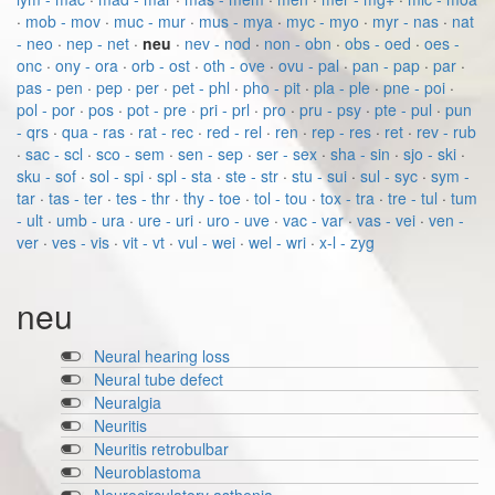
·
mob - mov
·
muc - mur
·
mus - mya
·
myc - myo
·
myr - nas
·
nat
- neo
·
nep - net
·
neu
·
nev - nod
·
non - obn
·
obs - oed
·
oes -
onc
·
ony - ora
·
orb - ost
·
oth - ove
·
ovu - pal
·
pan - pap
·
par
·
pas - pen
·
pep
·
per
·
pet - phl
·
pho - pit
·
pla - ple
·
pne - poi
·
pol - por
·
pos
·
pot - pre
·
pri - prl
·
pro
·
pru - psy
·
pte - pul
·
pun
- qrs
·
qua - ras
·
rat - rec
·
red - rel
·
ren
·
rep - res
·
ret
·
rev - rub
·
sac - scl
·
sco - sem
·
sen - sep
·
ser - sex
·
sha - sin
·
sjo - ski
·
sku - sof
·
sol - spi
·
spl - sta
·
ste - str
·
stu - sui
·
sul - syc
·
sym -
tar
·
tas - ter
·
tes - thr
·
thy - toe
·
tol - tou
·
tox - tra
·
tre - tul
·
tum
- ult
·
umb - ura
·
ure - uri
·
uro - uve
·
vac - var
·
vas - vei
·
ven -
ver
·
ves - vis
·
vit - vt
·
vul - wei
·
wel - wri
·
x-l - zyg
neu
Neural hearing loss
Neural tube defect
Neuralgia
Neuritis
Neuritis retrobulbar
Neuroblastoma