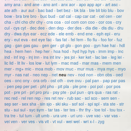
amy
ana - and
ane - ano
ant - anx
aor - apo
app
apr - art
asc -
ate
ath - aur
aut - bac
bad - bet
bez - bk
bla - ble
bli
blo
blu - bov
bow - bra
bre
bro - buc
bud - caf
cal - cap
car
cat - cel
cen - cer
cha - chl
cho
chr
chy - cns
coa - col
com
con
coo - cor
cos - cry
cul - cys
cyt - dec
dee - den
dep - der
des - dia
die - dis
diu - dru
dry - dwa
dys
ear - ecz
ede - ele
emb - end
ene - eph
epi - eru
ery - eut
eva - ext
eye
fac - fas
fat - fel
fem - flo
flu - foo
for - fuz
gag - gan
gas
gau - gen
ger - gli
glo - gon
goo - gyn
hae
hai - hdl
hea - hem
hen - hep
her - hoa
hod - hyd
hyp
hys - imm
imp - inc
ind - inf
ing - inj
inn - ins
int
inv - jes
joi - ker
ket - lac
lae - leg
lei -
lic
lid - lit
liv - los
low - lut
lym - mac
mad - mar
mas - mem
men
mer - mg+
mic - moa
mob - mov
muc - mur
mus - mya
myc - myo
myr - nas
nat - neo
nep - net
neu
nev - nod
non - obn
obs - oed
oes - onc
ony - ora
orb - ost
oth - ove
ovu - pal
pan - pap
par
pas
- pen
pep
per
pet - phl
pho - pit
pla - ple
pne - poi
pol - por
pos
pot - pre
pri - prl
pro
pru - psy
pte - pul
pun - qrs
qua - ras
rat -
rec
red - rel
ren
rep - res
ret
rev - rub
sac - scl
sco - sem
sen -
sep
ser - sex
sha - sin
sjo - ski
sku - sof
sol - spi
spl - sta
ste - str
stu - sui
sul - syc
sym - tar
tas - ter
tes - thr
thy - toe
tol - tou
tox -
tra
tre - tul
tum - ult
umb - ura
ure - uri
uro - uve
vac - var
vas -
vei
ven - ver
ves - vis
vit - vt
vul - wei
wel - wri
x-l - zyg