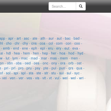
app
·
apr - art
·
asc - ate
·
ath - aur
·
aut - bac
·
bad -
chl
·
cho
·
chr
·
chy - cns
·
coa - col
·
com
·
con
·
coo -
e
·
emb - end
·
ene - eph
·
epi - eru
·
ery - eut
·
eva -
ai - hdl
·
hea - hem
·
hen - hep
·
her - hoa
·
hod - hyd
·
ow - lut
·
lym - mac
·
mad - mar
·
mas - mem
·
men
·
on - obn
·
obs - oed
·
oes - onc
·
ony - ora
·
orb - ost
·
re
·
pri - prl
·
pro
·
pru - psy
·
pte - pul
·
pun - qrs
·
qua -
sof
·
sol - spi
·
spl - sta
·
ste - str
·
stu - sui
·
sul - syc
·
- vei
·
ven - ver
·
ves - vis
·
vit - vt
·
vul - wei
·
wel - wri
·