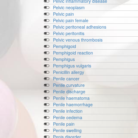
Pelvic inflammatory disease
Pelvic neoplasm
Pelvic pain
Pelvic pain female
Pelvic peritoneal adhesions
Pelvic peritonitis
Pelvic venous thrombosis
Pemphigoid
Pemphigoid reaction
Pemphigus
Pemphigus vulgaris
Penicillin allergy
Penile cancer
Penile curvature
Penile discharge
Penile haematoma
Penile haemorrhage
Penile infection
Penile oedema
Penile pain
Penile swelling
Penis disorder