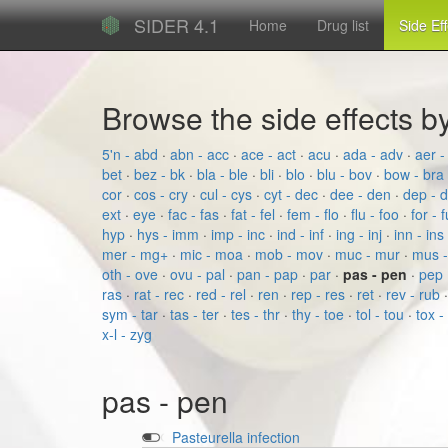
SIDER 4.1
Home
Drug list
Side Ef
Browse the side effects 
5'n - abd
·
abn - acc
·
ace - act
·
acu
·
ada - adv
·
aer -
bet
·
bez - bk
·
bla - ble
·
bli
·
blo
·
blu - bov
·
bow - bra
cor
·
cos - cry
·
cul - cys
·
cyt - dec
·
dee - den
·
dep - 
ext
·
eye
·
fac - fas
·
fat - fel
·
fem - flo
·
flu - foo
·
for - 
hyp
·
hys - imm
·
imp - inc
·
ind - inf
·
ing - inj
·
inn - ins
mer - mg+
·
mic - moa
·
mob - mov
·
muc - mur
·
mus 
oth - ove
·
ovu - pal
·
pan - pap
·
par
·
pas - pen
·
pep
ras
·
rat - rec
·
red - rel
·
ren
·
rep - res
·
ret
·
rev - rub
sym - tar
·
tas - ter
·
tes - thr
·
thy - toe
·
tol - tou
·
tox -
x-l - zyg
pas - pen
Pasteurella infection