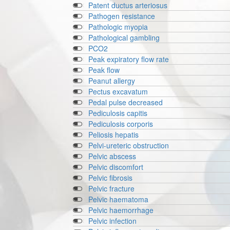
Patent ductus arteriosus
Pathogen resistance
Pathologic myopia
Pathological gambling
PCO2
Peak expiratory flow rate
Peak flow
Peanut allergy
Pectus excavatum
Pedal pulse decreased
Pediculosis capitis
Pediculosis corporis
Peliosis hepatis
Pelvi-ureteric obstruction
Pelvic abscess
Pelvic discomfort
Pelvic fibrosis
Pelvic fracture
Pelvic haematoma
Pelvic haemorrhage
Pelvic infection