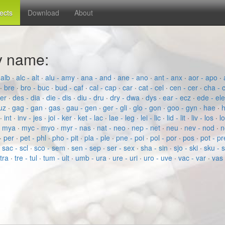
fects
Download
About
by name:
 alb
·
alc - alt
·
alu - amy
·
ana - and
·
ane - ano
·
ant - anx
·
aor - apo
·
·
bre
·
bro - buc
·
bud - caf
·
cal - cap
·
car
·
cat - cel
·
cen - cer
·
cha - 
der
·
des - dia
·
die - dis
·
diu - dru
·
dry - dwa
·
dys
·
ear - ecz
·
ede - el
fuz
·
gag - gan
·
gas
·
gau - gen
·
ger - gli
·
glo - gon
·
goo - gyn
·
hae
·
h
·
int
·
inv - jes
·
joi - ker
·
ket - lac
·
lae - leg
·
lei - lic
·
lid - lit
·
liv - los
·
l
- mya
·
myc - myo
·
myr - nas
·
nat - neo
·
nep - net
·
neu
·
nev - nod
·
n
·
per
·
pet - phl
·
pho - pit
·
pla - ple
·
pne - poi
·
pol - por
·
pos
·
pot - p
·
sac - scl
·
sco - sem
·
sen - sep
·
ser - sex
·
sha - sin
·
sjo - ski
·
sku - 
 tra
·
tre - tul
·
tum - ult
·
umb - ura
·
ure - uri
·
uro - uve
·
vac - var
·
vas 