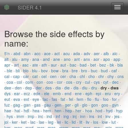
SIDER 4.1
Toggl
navig
Browse the side effects by
name:
5'n - abd
·
abn - acc
·
ace - act
·
acu
·
ada - adv
·
aer - alb
·
alc -
alt
·
alu - amy
·
ana - and
·
ane - ano
·
ant - anx
·
aor - apo
·
app
·
apr - art
·
asc - ate
·
ath - aur
·
aut - bac
·
bad - bet
·
bez - bk
·
bla
- ble
·
bli
·
blo
·
blu - bov
·
bow - bra
·
bre
·
bro - buc
·
bud - caf
·
cal - cap
·
car
·
cat - cel
·
cen - cer
·
cha - chl
·
cho
·
chr
·
chy - cns
·
coa - col
·
com
·
con
·
coo - cor
·
cos - cry
·
cul - cys
·
cyt - dec
·
dee - den
·
dep - der
·
des - dia
·
die - dis
·
diu - dru
·
dry - dwa
·
dys
·
ear - ecz
·
ede - ele
·
emb - end
·
ene - eph
·
epi - eru
·
ery -
eut
·
eva - ext
·
eye
·
fac - fas
·
fat - fel
·
fem - flo
·
flu - foo
·
for -
fuz
·
gag - gan
·
gas
·
gau - gen
·
ger - gli
·
glo - gon
·
goo - gyn
·
hae
·
hai - hdl
·
hea - hem
·
hen - hep
·
her - hoa
·
hod - hyd
·
hyp
·
hys - imm
·
imp - inc
·
ind - inf
·
ing - inj
·
inn - ins
·
int
·
inv - jes
·
joi - ker
·
ket - lac
·
lae - leg
·
lei - lic
·
lid - lit
·
liv - los
·
low - lut
·
lym - mac
·
mad - mar
·
mas - mem
·
men
·
mer - mg+
·
mic - moa