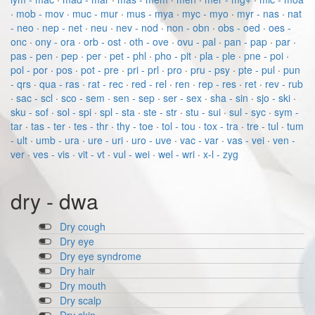
·
mob - mov
·
muc - mur
·
mus - mya
·
myc - myo
·
myr - nas
·
nat
- neo
·
nep - net
·
neu
·
nev - nod
·
non - obn
·
obs - oed
·
oes -
onc
·
ony - ora
·
orb - ost
·
oth - ove
·
ovu - pal
·
pan - pap
·
par
·
pas - pen
·
pep
·
per
·
pet - phl
·
pho - pit
·
pla - ple
·
pne - poi
·
pol - por
·
pos
·
pot - pre
·
pri - prl
·
pro
·
pru - psy
·
pte - pul
·
pun
- qrs
·
qua - ras
·
rat - rec
·
red - rel
·
ren
·
rep - res
·
ret
·
rev - rub
·
sac - scl
·
sco - sem
·
sen - sep
·
ser - sex
·
sha - sin
·
sjo - ski
·
sku - sof
·
sol - spi
·
spl - sta
·
ste - str
·
stu - sui
·
sul - syc
·
sym -
tar
·
tas - ter
·
tes - thr
·
thy - toe
·
tol - tou
·
tox - tra
·
tre - tul
·
tum
- ult
·
umb - ura
·
ure - uri
·
uro - uve
·
vac - var
·
vas - vei
·
ven -
ver
·
ves - vis
·
vit - vt
·
vul - wei
·
wel - wri
·
x-l - zyg
dry - dwa
Dry cough
Dry eye
Dry eye syndrome
Dry hair
Dry mouth
Dry scalp