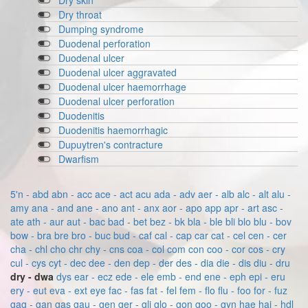
Dry skin
Dry throat
Dumping syndrome
Duodenal perforation
Duodenal ulcer
Duodenal ulcer aggravated
Duodenal ulcer haemorrhage
Duodenal ulcer perforation
Duodenitis
Duodenitis haemorrhagic
Dupuytren's contracture
Dwarfism
5'n - abd
abn - acc
ace - act
acu
ada - adv
aer - alb
alc - alt
alu -
amy
ana - and
ane - ano
ant - anx
aor - apo
app
apr - art
asc -
ate
ath - aur
aut - bac
bad - bet
bez - bk
bla - ble
bli
blo
blu - bov
bow - bra
bre
bro - buc
bud - caf
cal - cap
car
cat - cel
cen - cer
cha - chl
cho
chr
chy - cns
coa - col
com
con
coo - cor
cos - cry
cul - cys
cyt - dec
dee - den
dep - der
des - dia
die - dis
diu - dru
dry - dwa
dys
ear - ecz
ede - ele
emb - end
ene - eph
epi - eru
ery - eut
eva - ext
eye
fac - fas
fat - fel
fem - flo
flu - foo
for - fuz
gag - gan
gas
gau - gen
ger - gli
glo - gon
goo - gyn
hae
hai - hdl