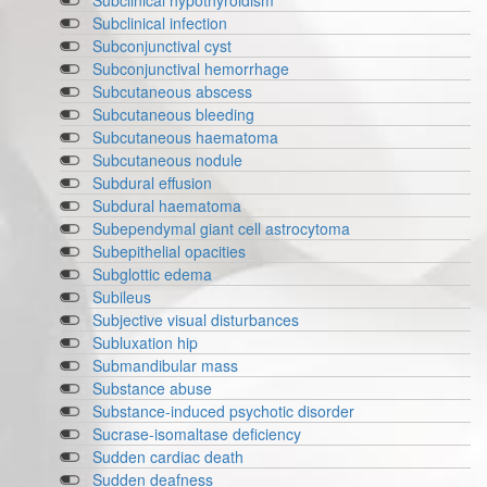
Subclinical hypothyroidism
Subclinical infection
Subconjunctival cyst
Subconjunctival hemorrhage
Subcutaneous abscess
Subcutaneous bleeding
Subcutaneous haematoma
Subcutaneous nodule
Subdural effusion
Subdural haematoma
Subependymal giant cell astrocytoma
Subepithelial opacities
Subglottic edema
Subileus
Subjective visual disturbances
Subluxation hip
Submandibular mass
Substance abuse
Substance-induced psychotic disorder
Sucrase-isomaltase deficiency
Sudden cardiac death
Sudden deafness