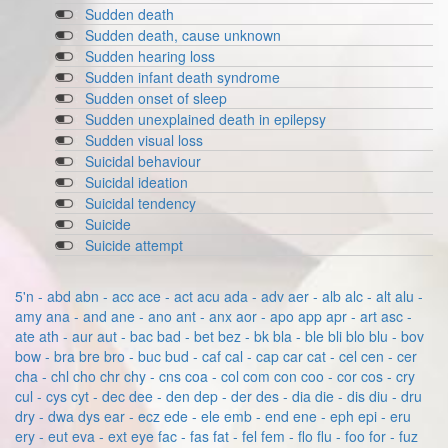
Sudden death
Sudden death, cause unknown
Sudden hearing loss
Sudden infant death syndrome
Sudden onset of sleep
Sudden unexplained death in epilepsy
Sudden visual loss
Suicidal behaviour
Suicidal ideation
Suicidal tendency
Suicide
Suicide attempt
5'n - abd
abn - acc
ace - act
acu
ada - adv
aer - alb
alc - alt
alu -
amy
ana - and
ane - ano
ant - anx
aor - apo
app
apr - art
asc -
ate
ath - aur
aut - bac
bad - bet
bez - bk
bla - ble
bli
blo
blu - bov
bow - bra
bre
bro - buc
bud - caf
cal - cap
car
cat - cel
cen - cer
cha - chl
cho
chr
chy - cns
coa - col
com
con
coo - cor
cos - cry
cul - cys
cyt - dec
dee - den
dep - der
des - dia
die - dis
diu - dru
dry - dwa
dys
ear - ecz
ede - ele
emb - end
ene - eph
epi - eru
ery - eut
eva - ext
eye
fac - fas
fat - fel
fem - flo
flu - foo
for - fuz