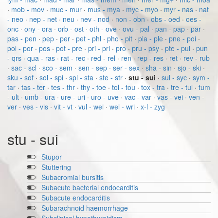
·
mob - mov
·
muc - mur
·
mus - mya
·
myc - myo
·
myr - nas
·
nat
- neo
·
nep - net
·
neu
·
nev - nod
·
non - obn
·
obs - oed
·
oes -
onc
·
ony - ora
·
orb - ost
·
oth - ove
·
ovu - pal
·
pan - pap
·
par
·
pas - pen
·
pep
·
per
·
pet - phl
·
pho - pit
·
pla - ple
·
pne - poi
·
pol - por
·
pos
·
pot - pre
·
pri - prl
·
pro
·
pru - psy
·
pte - pul
·
pun
- qrs
·
qua - ras
·
rat - rec
·
red - rel
·
ren
·
rep - res
·
ret
·
rev - rub
·
sac - scl
·
sco - sem
·
sen - sep
·
ser - sex
·
sha - sin
·
sjo - ski
·
sku - sof
·
sol - spi
·
spl - sta
·
ste - str
·
stu - sui
·
sul - syc
·
sym -
tar
·
tas - ter
·
tes - thr
·
thy - toe
·
tol - tou
·
tox - tra
·
tre - tul
·
tum
- ult
·
umb - ura
·
ure - uri
·
uro - uve
·
vac - var
·
vas - vei
·
ven -
ver
·
ves - vis
·
vit - vt
·
vul - wei
·
wel - wri
·
x-l - zyg
stu - sui
Stupor
Stuttering
Subacromial bursitis
Subacute bacterial endocarditis
Subacute endocarditis
Subarachnoid haemorrhage