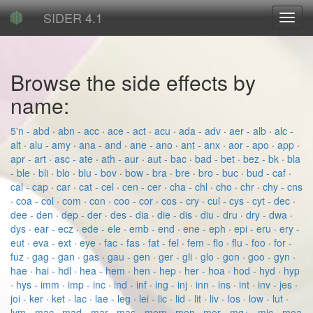
SIDER 4.1
Toggl
navig
Browse the side effects by
name:
5'n - abd
·
abn - acc
·
ace - act
·
acu
·
ada - adv
·
aer - alb
·
alc -
alt
·
alu - amy
·
ana - and
·
ane - ano
·
ant - anx
·
aor - apo
·
app
·
apr - art
·
asc - ate
·
ath - aur
·
aut - bac
·
bad - bet
·
bez - bk
·
bla
- ble
·
bli
·
blo
·
blu - bov
·
bow - bra
·
bre
·
bro - buc
·
bud - caf
·
cal - cap
·
car
·
cat - cel
·
cen - cer
·
cha - chl
·
cho
·
chr
·
chy - cns
·
coa - col
·
com
·
con
·
coo - cor
·
cos - cry
·
cul - cys
·
cyt - dec
·
dee - den
·
dep - der
·
des - dia
·
die - dis
·
diu - dru
·
dry - dwa
·
dys
·
ear - ecz
·
ede - ele
·
emb - end
·
ene - eph
·
epi - eru
·
ery -
eut
·
eva - ext
·
eye
·
fac - fas
·
fat - fel
·
fem - flo
·
flu - foo
·
for -
fuz
·
gag - gan
·
gas
·
gau - gen
·
ger - gli
·
glo - gon
·
goo - gyn
·
hae
·
hai - hdl
·
hea - hem
·
hen - hep
·
her - hoa
·
hod - hyd
·
hyp
·
hys - imm
·
imp - inc
·
ind - inf
·
ing - inj
·
inn - ins
·
int
·
inv - jes
·
joi - ker
·
ket - lac
·
lae - leg
·
lei - lic
·
lid - lit
·
liv - los
·
low - lut
·
lym - mac
·
mad - mar
·
mas - mem
·
men
·
mer - mg+
·
mic - moa