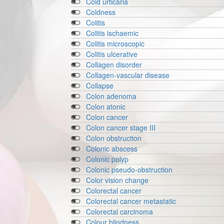
Cold urticaria
Coldness
Colitis
Colitis ischaemic
Colitis microscopic
Colitis ulcerative
Collagen disorder
Collagen-vascular disease
Collapse
Colon adenoma
Colon atonic
Colon cancer
Colon cancer stage III
Colon obstruction
Colonic abscess
Colonic polyp
Colonic pseudo-obstruction
Color vision change
Colorectal cancer
Colorectal cancer metastatic
Colorectal carcinoma
Colour blindness