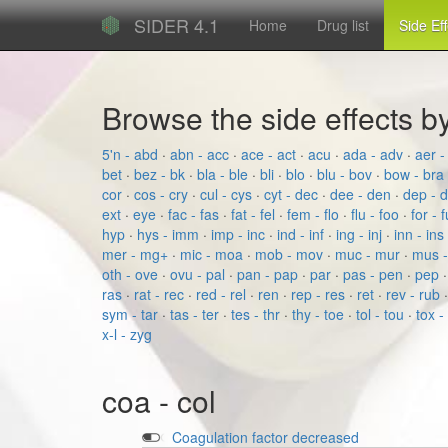
SIDER 4.1
Home
Drug list
Side Ef
Browse the side effects 
5'n - abd
·
abn - acc
·
ace - act
·
acu
·
ada - adv
·
aer -
bet
·
bez - bk
·
bla - ble
·
bli
·
blo
·
blu - bov
·
bow - bra
cor
·
cos - cry
·
cul - cys
·
cyt - dec
·
dee - den
·
dep - 
ext
·
eye
·
fac - fas
·
fat - fel
·
fem - flo
·
flu - foo
·
for - 
hyp
·
hys - imm
·
imp - inc
·
ind - inf
·
ing - inj
·
inn - ins
mer - mg+
·
mic - moa
·
mob - mov
·
muc - mur
·
mus 
oth - ove
·
ovu - pal
·
pan - pap
·
par
·
pas - pen
·
pep
ras
·
rat - rec
·
red - rel
·
ren
·
rep - res
·
ret
·
rev - rub
sym - tar
·
tas - ter
·
tes - thr
·
thy - toe
·
tol - tou
·
tox -
x-l - zyg
coa - col
Coagulation factor decreased