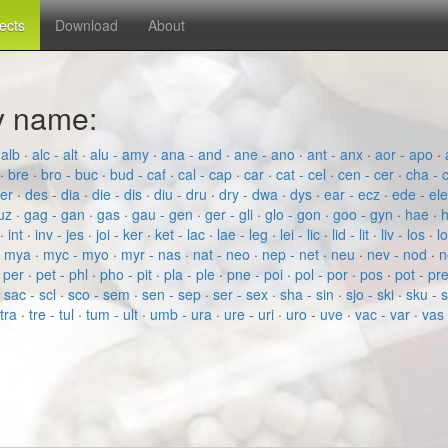
fects
Download
About
by name:
 alb
·
alc - alt
·
alu - amy
·
ana - and
·
ane - ano
·
ant - anx
·
aor - apo
·
·
bre
·
bro - buc
·
bud - caf
·
cal - cap
·
car
·
cat - cel
·
cen - cer
·
cha - 
der
·
des - dia
·
die - dis
·
diu - dru
·
dry - dwa
·
dys
·
ear - ecz
·
ede - el
fuz
·
gag - gan
·
gas
·
gau - gen
·
ger - gli
·
glo - gon
·
goo - gyn
·
hae
·
h
·
int
·
inv - jes
·
joi - ker
·
ket - lac
·
lae - leg
·
lei - lic
·
lid - lit
·
liv - los
·
l
- mya
·
myc - myo
·
myr - nas
·
nat - neo
·
nep - net
·
neu
·
nev - nod
·
n
·
per
·
pet - phl
·
pho - pit
·
pla - ple
·
pne - poi
·
pol - por
·
pos
·
pot - pr
·
sac - scl
·
sco - sem
·
sen - sep
·
ser - sex
·
sha - sin
·
sjo - ski
·
sku - 
 tra
·
tre - tul
·
tum - ult
·
umb - ura
·
ure - uri
·
uro - uve
·
vac - var
·
vas 