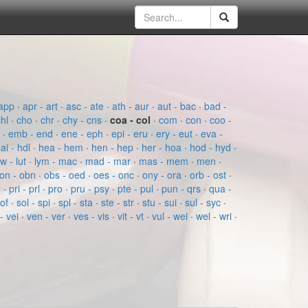
app
·
apr - art
·
asc - ate
·
ath - aur
·
aut - bac
·
bad -
chl
·
cho
·
chr
·
chy - cns
·
coa - col
·
com
·
con
·
coo -
e
·
emb - end
·
ene - eph
·
epi - eru
·
ery - eut
·
eva -
ai - hdl
·
hea - hem
·
hen - hep
·
her - hoa
·
hod - hyd
·
ow - lut
·
lym - mac
·
mad - mar
·
mas - mem
·
men
·
on - obn
·
obs - oed
·
oes - onc
·
ony - ora
·
orb - ost
·
e
·
pri - prl
·
pro
·
pru - psy
·
pte - pul
·
pun - qrs
·
qua -
sof
·
sol - spi
·
spl - sta
·
ste - str
·
stu - sui
·
sul - syc
·
- vei
·
ven - ver
·
ves - vis
·
vit - vt
·
vul - wei
·
wel - wri
·