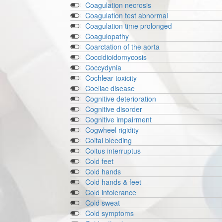
Coagulation necrosis
Coagulation test abnormal
Coagulation time prolonged
Coagulopathy
Coarctation of the aorta
Coccidioidomycosis
Coccydynia
Cochlear toxicity
Coeliac disease
Cognitive deterioration
Cognitive disorder
Cognitive impairment
Cogwheel rigidity
Coital bleeding
Coitus interruptus
Cold feet
Cold hands
Cold hands & feet
Cold intolerance
Cold sweat
Cold symptoms